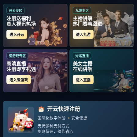
首页
> 纽卡斯尔训练开放日
纽卡斯尔训练开放日
爱游戏手机版-纽卡斯尔训练开放日，赛前防线松
动引欢呼，意甲在即，数据趋势出现新变化的简
单介绍
2025-11-29 01:46:49
‹‹
1
››
关于我们