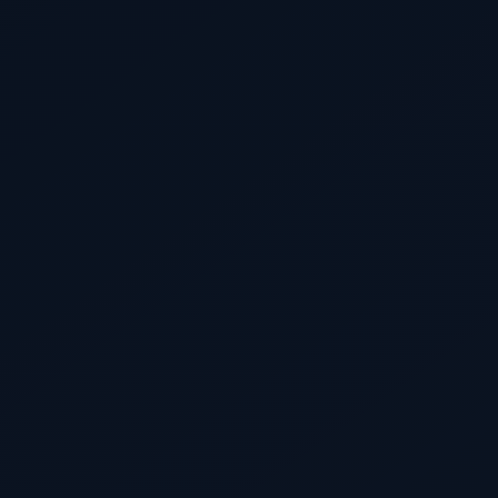
service. Very happy with my purc
hase. Fast shipping and great cu
stomer service. Very happy with
my purchase.
性价比很高，用了一段时间没有
任何问题，点赞！ 客服态度很
好，发货也很快，体验非常满
意。
This is my third time ordering fro
m this seller, and they never disa
ppoint. Absolutely love this produ
ct! It's exactly what I needed and
works perfect