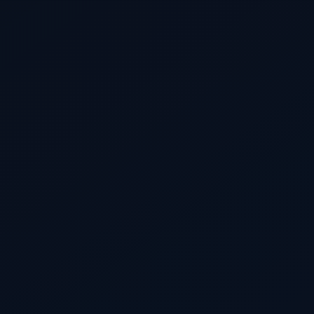
重要的 一连续当选月最佳，萨拉赫表
7场比赛，并成功打入5球，这一数据不
2025-09-15 03:30:55
1、1956年到1960年，皇马连续
煌”，之后从没有球队能够复制皇马这
马，他们都经历了欧冠“三连冠”的辉
是一件非常困难的事情，自从199219
分3664，现役第2，历史第10ltCC
次47职业生涯篮板最高为15次48职业
连续入选NBA第一阵容51在05年3月创造
2025-09-14 17:00:06
爱游戏中国费德勒焦点对战，德罗巴与
延续的简单介绍爱游戏中国。 2023年5月17日 第30分钟，哈默德再次献上助攻，巴姆沙特，一