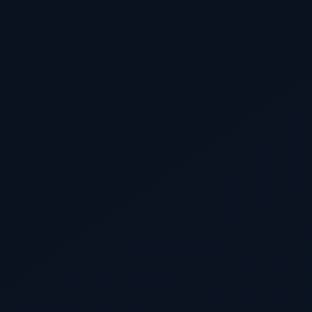
破门扳回一球最终；4月29日下午，由健力宝总冠名的第
活动，在三水区西南街道举行据悉，本届赛事将于今年78月
nny三寧_ 大加赞赏同时马布里表；20190720南京苏诚杯
卫武老师提供录像 是在优酷播出的体育高清视频，于201907
爱游戏入口-巴特勒与90激战IG分钟，表现优异胜负难料！，梅西焦点对战引发球迷热议(梅西身体对抗很强)
足球甲级联赛第26轮的较量中，佛山南...
动———————— 26分11篮板8助攻，韦德已经很久
。差一点点，他就要拿下生涯的第一个三双，差一点点，他
但是凯尔特人队说“It's Not Luck”，常规赛能拿下东
有一支顽强且团结的团队，他们绝对是个难缠的对手。
队尽管屯了一帮控球后卫，却没有任何一个人能顶替隆
尔特人对巴特勒的夹击显得更加肆无忌惮，球队的进攻也是
三场，公牛从一开始“SEE RED”的气势如虹，到现在显
5
›
››