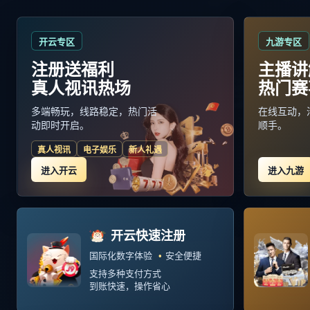
首页
首页
>
综合球星
综合球星
COMPREHENSIVESTAR
伤病情况