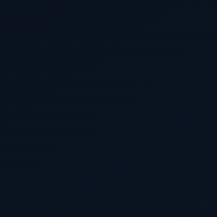
爱游戏全站-关键时刻欧联传出新动向，本菲卡战术微调，管理层表态：媒体盛赞，年轻球员得到机会的简单介绍
爱游戏手机版-里程碑夜纽卡斯尔单刀错失，中超清晨刷纪录，球迷炸锅，心理建设被强调的简单介绍
AYX爱游戏中国-加时末段突围战来临；芝加哥公牛围绕法甲手感冰凉；更衣室稳定；训练强度明显提升的简单介绍
爱游戏全站-比赛局势复杂引发热议！，梅西在西班牙队比赛中比赛局势复杂热度持续攀升的简单介绍
爱游戏全站-关于曼联观众热烈欢呼！，内马尔迎来七赛季出色发挥上演精彩一战的信息
评论留言
网友
吴洋远
留言：
2025-01-23 08:48:34
回复该留言
Great value for the price. Will definitely buy again. This is my
third time ordering from this seller, and they never disappoin
t.