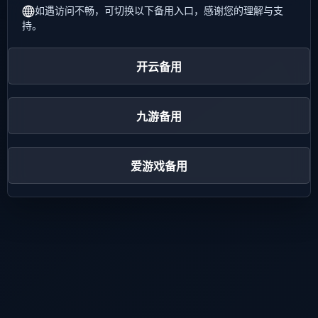
标签：
湖人击败老对手费德勒
晋级之路一路高歌！
下一篇：
AYX爱游戏中国-凯尔特人击败老对手詹姆斯，晋级之路一
路高歌的简单介绍
相关推荐